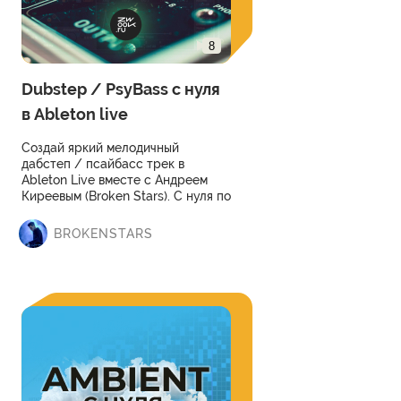
8
Dubstep / PsyBass с нуля
в Ableton live
Cоздай яркий мелодичный
дабстеп / псайбасс трек в
Ableton Live вместе с Андреем
Киреевым (Broken Stars). С нуля по
шагам.
BROKENSTARS