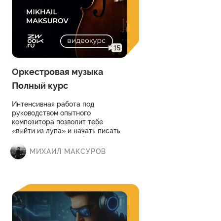
15
Оркестровая музыка
Полный курс
Интенсивная работа под
руководством опытного
композитора позволит тебе
«выйти из лупа» и начать писать
осмысленно, масштабно, с
применением всех основных
МИХАИЛ МАКСУРОВ
композиторских техник