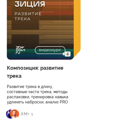
4
Композиция: развитие
трека
Развитие трека в длину,
составные части трека, методы
распаковки, тренировка навыка
удлинять наброски, анализ PRO
треков, умение видеть структуру
композиции и строить свою.
КМ+ 1