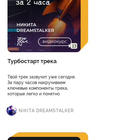
13
Турбостарт трека
Твой трек зазвучит уже сегодня.
За пару часов накручиваем
ключевые компоненты трека,
которые легко и понятно
разворачиваются в трек. Ты
узнаешь как избежать кучи
ошибок новичков и даже с нуля
NIKITA DREAMSTALKER
сделать сбалансированное
звучание.