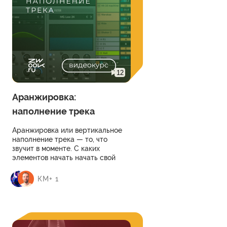
12
Аранжировка:
наполнение трека
Аранжировка или вертикальное
наполнение трека — то, что
звучит в моменте. С каких
элементов начать начать свой
трек и как организовать процесс,
чтобы потом этот набросок было
КМ+ 1
легко распаковать в хороший
трек? Об этом данный модуль.