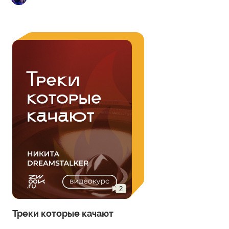
озере знойным летным днём.
2
Треки которые качают