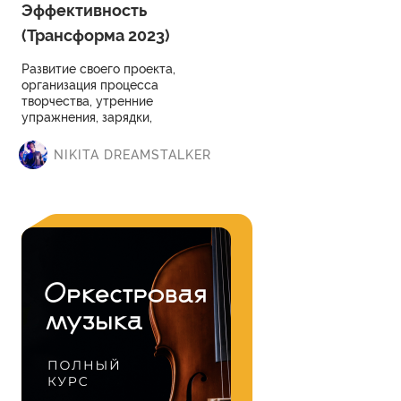
Эффективность
(Трансформа 2023)
Развитие своего проекта,
организация процесса
творчества, утренние
упражнения, зарядки,
дыхательные практики, осознание
и использование благоприятных
NIKITA DREAMSTALKER
возможностей для развития своей
музыки.