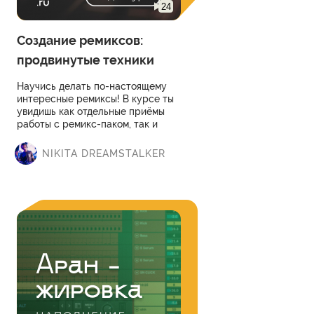
24
Создание ремиксов:
продвинутые техники
Научись делать по-настоящему
интересные ремиксы! В курсе ты
увидишь как отдельные приёмы
работы с ремикс-паком, так и
пошаговое создание ремикса с
нуля в Ableton Live.
NIKITA DREAMSTALKER