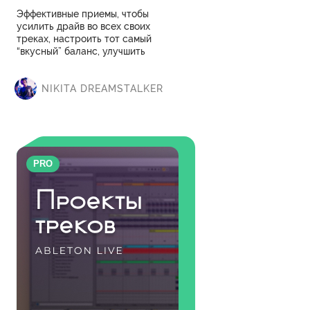
Эффективные приемы, чтобы
усилить драйв во всех своих
треках, настроить тот самый
“вкусный” баланс, улучшить
транслируемость на разном
звуке, добавить читаемости,
яркости и громкости, делать
NIKITA DREAMSTALKER
устойчивый грув, который тянет
весь трек.
PRO