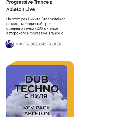
Progressive Trance в
Ableton Live
На этот раз Никита Dreamstalker
создает мелодичный трек
среднего темпа (125) в жанре
авторского Progressive Trance с
элементами Psy. Очень подробно
с самого нуля. Подойдет даже
NIKITA DREAMSTALKER
100% новичку. В курсе помимо
техник много интересных идей
про творчество.