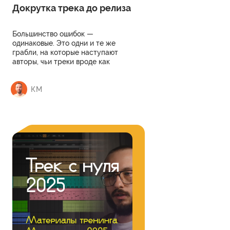
Докрутка трека до релиза
Большинство ошибок —
одинаковые. Это одни и те же
грабли, на которые наступают
авторы, чьи треки вроде как
готовы, но по звуку всё ещё не
дотягивают. Тренинг научит не
допускать или исправлять такие
КМ
ошибки, чтобы уметь делать
качественное звучание.