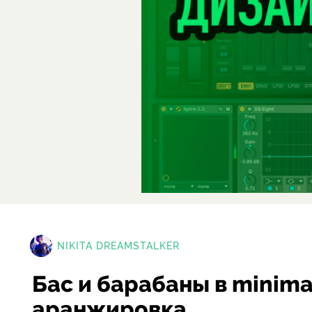
NIKITA DREAMSTALKER
Бас и барабаны в minimal
аранжировка