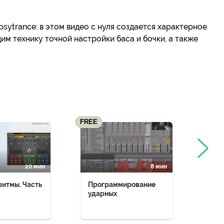
psytrance: в этом видео с нуля создается характерное
им технику точной настройки баса и бочки, а также
FREE
20 мин
8 мин
ритмы. Часть
Программирование
Тюн
ударных