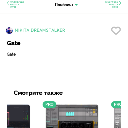
ПРЕДЫДУЩЕЕ
СЛЕДУЮЩЕЕ
Плейлист
ВИДЕО В
ВИДЕО В
КУРСЕ
КУРСЕ
Нр
NIKITA DREAMSTALKER
Gate
Gate
Смотрите также
PRO
PRO