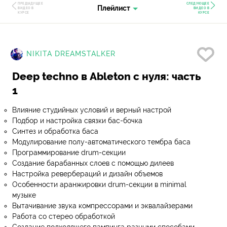
ПРЕДЫДУЩЕЕ
СЛЕДУЮЩЕЕ
Плейлист
ВИДЕО В
ВИДЕО В
КУРСЕ
КУРСЕ
Нр
NIKITA DREAMSTALKER
Deep techno в Ableton с нуля: часть
1
Влияние студийных условий и верный настрой
Подбор и настройка связки бас-бочка
Синтез и обработка баса
Модулирование полу-автоматического тембра баса
Программирование drum-секции
Создание барабанных слоев с помощью дилеев
Настройка ревербераций и дизайн объемов
Особенности аранжировки drum-секции в minimal
музыке
Вытачивание звука компрессорами и эквалайзерами
Работа со стерео обработкой