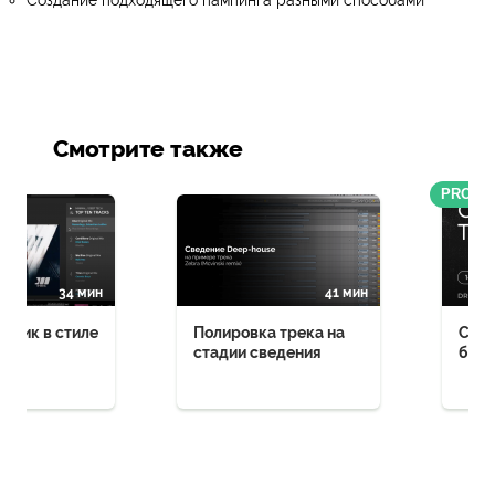
Создание подходящего пампинга разными способами
Смотрите также
PRO
34 мин
41 мин
ехник в стиле
Полировка трека на
Синт
h
стадии сведения
баса