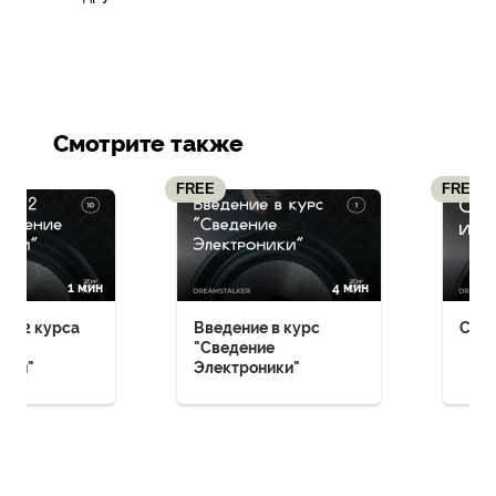
Смотрите также
FREE
FREE
1 мин
4 мин
вы 2 курса
Введение в курс
Свед
е
"Сведение
ики"
Электроники"