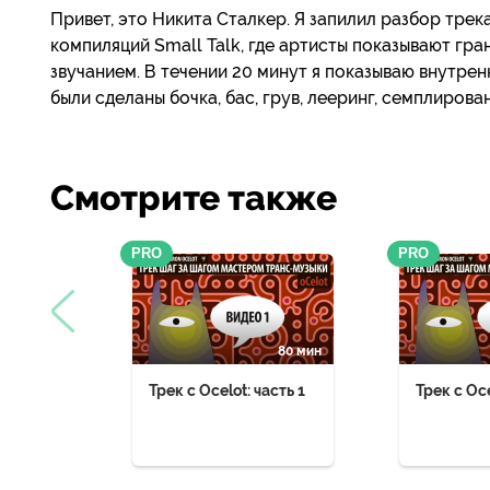
Привет, это Никита Сталкер. Я запилил разбор трек
компиляций Small Talk, где артисты показывают гра
звучанием. В течении 20 минут я показываю внутре
были сделаны бочка, бас, грув, лееринг, семплирова
Смотрите также
PRO
PRO
80 мин
Трек с Ocelot: часть 1
Трек с Oce