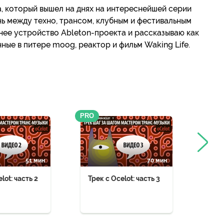
а, который вышел на днях на интереснейшей серии
нь между техно, трансом, клубным и фестивальным
ннее устройство Ableton-проекта и рассказываю как
нные в питере moog, реактор и фильм Waking Life.
PRO
PRO
51 мин
70 мин
lot: часть 2
Трек с Ocelot: часть 3
Трек